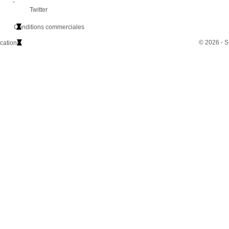
Twitter
Conditions commerciales
© 2026 - S
cations